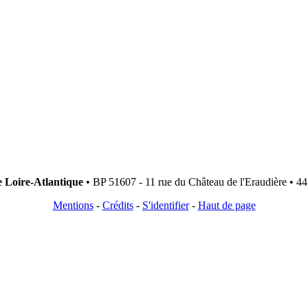
e Loire-Atlantique
• BP 51607 - 11 rue du Château de l'Eraudière • 44
Mentions
-
Crédits
-
S'identifier
-
Haut de page