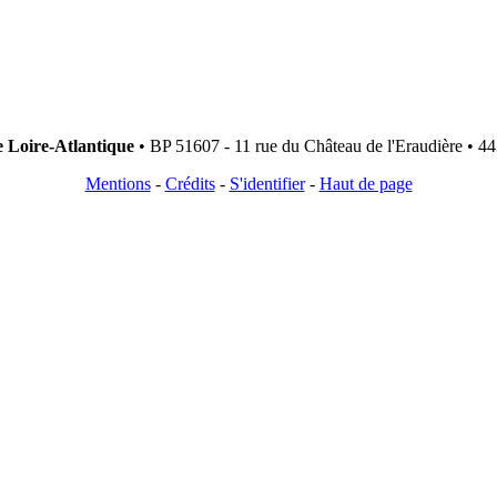
e Loire-Atlantique
• BP 51607 - 11 rue du Château de l'Eraudière • 44
Mentions
-
Crédits
-
S'identifier
-
Haut de page